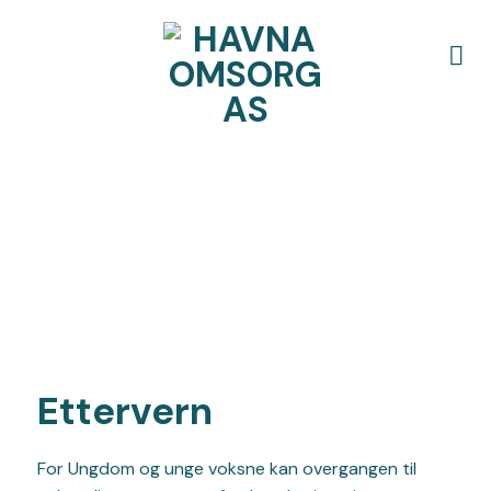
Skip
to
content
Ettervern
For Ungdom og unge voksne kan overgangen til