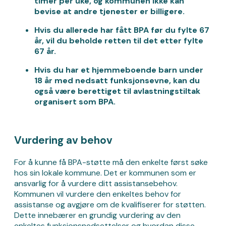
timer per uke, og kommunen ikke kan
bevise at andre tjenester er billigere.
Hvis du allerede har fått BPA før du fylte 67
år, vil du beholde retten til det etter fylte
67 år.
Hvis du har et hjemmeboende barn under
18 år med nedsatt funksjonsevne, kan du
også være berettiget til avlastningstiltak
organisert som BPA.
Vurdering av behov
For å kunne få BPA-støtte må den enkelte først søke
hos sin lokale kommune. Det er kommunen som er
ansvarlig for å vurdere ditt assistansebehov.
Kommunen vil vurdere den enkeltes behov for
assistanse og avgjøre om de kvalifiserer for støtten.
Dette innebærer en grundig vurdering av den
enkeltes funksjonsnedsettelser og hvordan disse