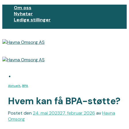
Skip
Om oss
to
Nyheter
content
Ledige stillinger
Aktuelt
,
BPA
Hvem kan få BPA-støtte?
Postet den
24. mai 2023
27. februar 2026
av
Havna
Omsorg