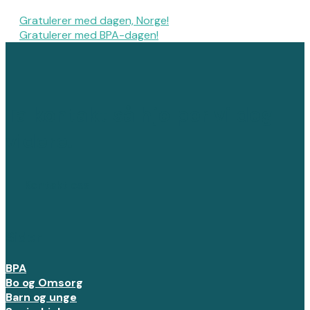
Gratulerer med dagen, Norge!
Gratulerer med BPA-dagen!
Ta kontakt så hjelper vi deg
videre.
Kontakt oss
Sider
BPA
Bo og Omsorg
Barn og unge