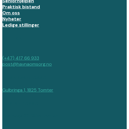
Seniorhjelpen
Praktisk bistand
Om oss
Nyheter
Ledige stillinger
Kontakt
(+47) 417 66 933
post@havnaomsorg.no
Besøksadresse
Gulbringa 1, 1825 Tomter
Postadresse
Postboks 22, 1805 Tomter