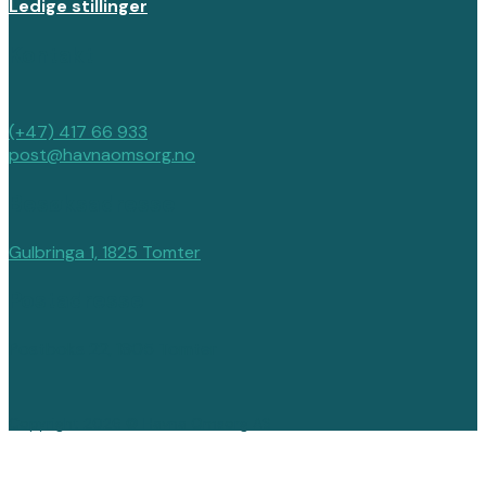
Ledige stillinger
Kontakt
(+47) 417 66 933
post@havnaomsorg.no
Besøksadresse
Gulbringa 1, 1825 Tomter
Postadresse
Postboks 22, 1805 Tomter
Copyright 2026 © Havna Omsorg AS