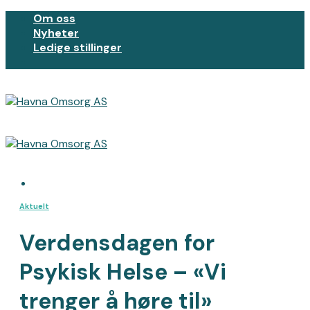
Skip
Om oss
to
Nyheter
content
Ledige stillinger
Aktuelt
Verdensdagen for
Psykisk Helse – «Vi
trenger å høre til»