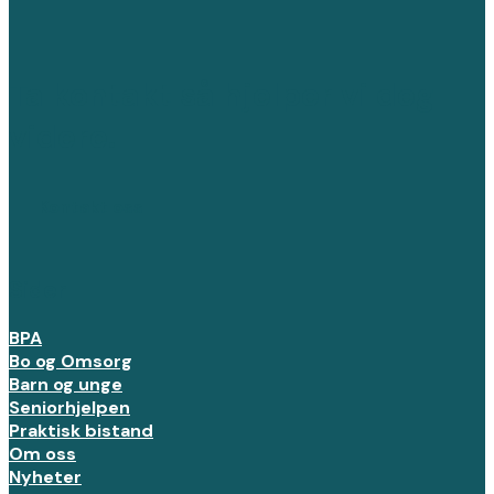
Ta kontakt så hjelper vi deg
videre.
Kontakt oss
Sider
BPA
Bo og Omsorg
Barn og unge
Seniorhjelpen
Praktisk bistand
Om oss
Nyheter