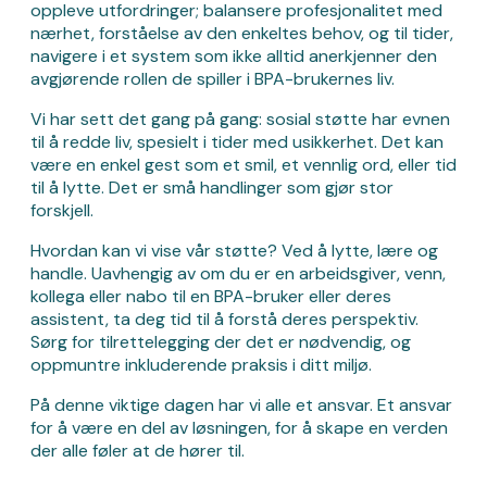
oppleve utfordringer; balansere profesjonalitet med
nærhet, forståelse av den enkeltes behov, og til tider,
navigere i et system som ikke alltid anerkjenner den
avgjørende rollen de spiller i BPA-brukernes liv.
Vi har sett det gang på gang: sosial støtte har evnen
til å redde liv, spesielt i tider med usikkerhet. Det kan
være en enkel gest som et smil, et vennlig ord, eller tid
til å lytte. Det er små handlinger som gjør stor
forskjell.
Hvordan kan vi vise vår støtte? Ved å lytte, lære og
handle. Uavhengig av om du er en arbeidsgiver, venn,
kollega eller nabo til en BPA-bruker eller deres
assistent, ta deg tid til å forstå deres perspektiv.
Sørg for tilrettelegging der det er nødvendig, og
oppmuntre inkluderende praksis i ditt miljø.
På denne viktige dagen har vi alle et ansvar. Et ansvar
for å være en del av løsningen, for å skape en verden
der alle føler at de hører til.