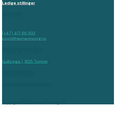
Ledige stillinger
Kontakt
(+47) 417 66 933
post@havnaomsorg.no
Besøksadresse
Gulbringa 1, 1825 Tomter
Postadresse
Postboks 22, 1805 Tomter
Copyright 2026 © Havna Omsorg AS