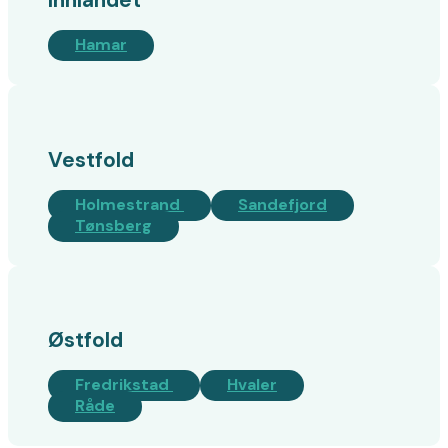
Hamar
Vestfold
Holmestrand
Sandefjord
Tønsberg
Østfold
Fredrikstad
Hvaler
Råde