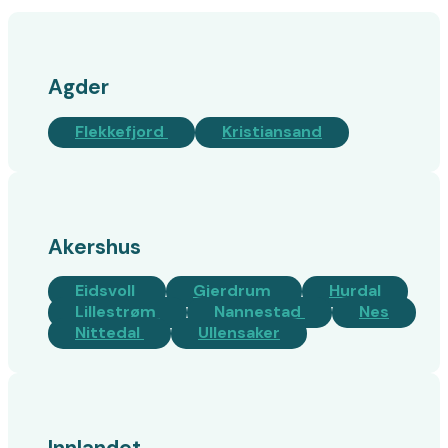
Agder
Flekkefjord
Kristiansand
Akershus
Eidsvoll
Gjerdrum
Hurdal
Lillestrøm
Nannestad
Nes
Nittedal
Ullensaker
Innlandet