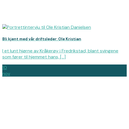
Bli kjent med vår driftsleder: Ole Kristian
I et lunt hjørne av Kråkerøy i Fredrikstad, blant svingene
som fører til hjemmet hans, [...]
10
nov