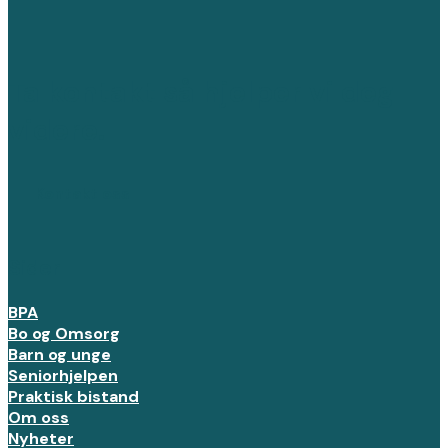
Ta kontakt så hjelper vi deg
videre.
Kontakt oss
Sider
BPA
Bo og Omsorg
Barn og unge
Seniorhjelpen
Praktisk bistand
Om oss
Nyheter