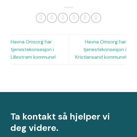
Havna Omsorg har
Havna Omsorg har
tjenestekonsesjon i
tjenestekonsesjon i
Lillestrøm kommune!
Kristiansand kommune!
Ta kontakt så hjelper vi
deg videre.