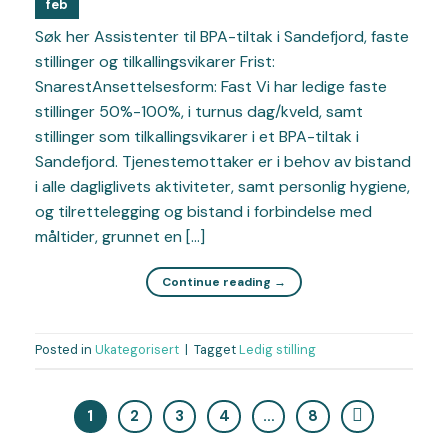
feb
Søk her Assistenter til BPA-tiltak i Sandefjord, faste
stillinger og tilkallingsvikarer Frist:
SnarestAnsettelsesform: Fast Vi har ledige faste
stillinger 50%-100%, i turnus dag/kveld, samt
stillinger som tilkallingsvikarer i et BPA-tiltak i
Sandefjord. Tjenestemottaker er i behov av bistand
i alle dagliglivets aktiviteter, samt personlig hygiene,
og tilrettelegging og bistand i forbindelse med
måltider, grunnet en […]
Continue reading
→
Posted in
Ukategorisert
|
Tagget
Ledig stilling
1
2
3
4
…
8