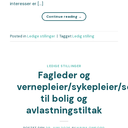
interesser er […]
Continue reading
→
Posted in
Ledige stillinger
|
Tagget
Ledig stilling
LEDIGE STILLINGER
Fagleder og
vernepleier/sykepleier
til bolig og
avlastningstiltak
POSTET DEN
29. JUNI 2026
AV
HAVNA OMSORG