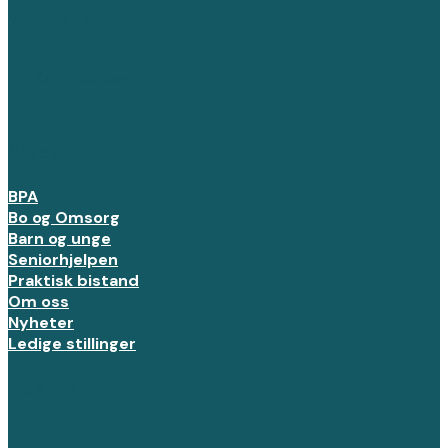
videre.
Kontakt oss
Sider
BPA
Bo og Omsorg
Barn og unge
Seniorhjelpen
Praktisk bistand
Om oss
Nyheter
Ledige stillinger
Kontakt