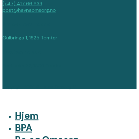
(+47) 417 66 933
post@havnaomsorg.no
Besøksadresse
Gulbringa 1, 1825 Tomter
Postadresse
Postboks 22, 1805 Tomter
Copyright 2026 © Havna Omsorg AS
Hjem
BPA