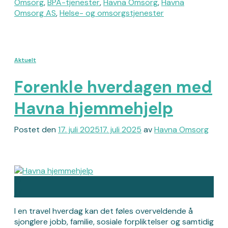
Omsorg
,
BPA-tjenester
,
Havna Omsorg
,
Havna
Omsorg AS
,
Helse- og omsorgstjenester
Aktuelt
Forenkle hverdagen med
Havna hjemmehjelp
Postet den
17. juli 2025
17. juli 2025
av
Havna Omsorg
17
jul
I en travel hverdag kan det føles overveldende å
sjonglere jobb, familie, sosiale forpliktelser og samtidig