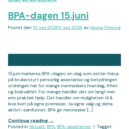
Aktuelt
,
BPA
,
BPA-assistenter
BPA-dagen 15.juni
Postet den
15. juni 2026
11. juni 2026
av
Havna Omsorg
15
jun
15.juni markeres BPA-dagen, en dag som setter fokus
på brukerstyrt personlig assistanse og betydningen
ordningen har for mange menneskers hverdag, frihet
og livskvalitet. For mange handler det om langt mer
enn praktisk hjelp. Det handler om muligheten til å
leve livet på egne premisser, ta egne valg og delta
aktivt i samfunnet. BPA gir mennesker […]
Continue reading
→
Posted in
Aktuelt
,
BPA
,
BPA-assistenter
|
Tagget