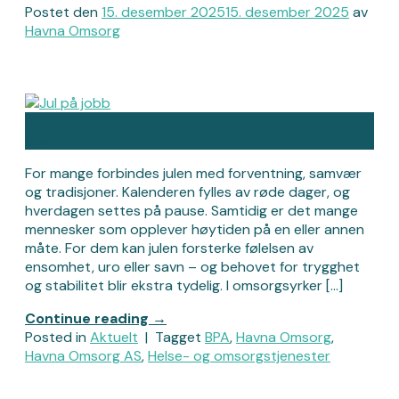
Postet den
15. desember 2025
15. desember 2025
av
Havna Omsorg
15
des
For mange forbindes julen med forventning, samvær
og tradisjoner. Kalenderen fylles av røde dager, og
hverdagen settes på pause. Samtidig er det mange
mennesker som opplever høytiden på en eller annen
måte. For dem kan julen forsterke følelsen av
ensomhet, uro eller savn – og behovet for trygghet
og stabilitet blir ekstra tydelig. I omsorgsyrker […]
Continue reading
→
Posted in
Aktuelt
|
Tagget
BPA
,
Havna Omsorg
,
Havna Omsorg AS
,
Helse- og omsorgstjenester