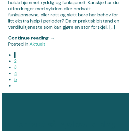
holde hjemmet ryddig og funksjonelt. Kanskje har du
utfordringer med sykdom eller nedsatt
funksjonsevne, eller rett og slett bare har behov for
litt ekstra hjelp i perioder? Da er praktisk bistand en
verdifulltjeneste som kan gjøre en stor forskjell. […]
Continue reading
→
Posted in
Aktuelt
1
2
3
4
5
Ta kontakt så hjelper vi deg