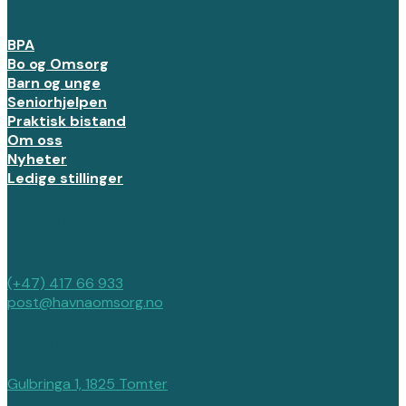
Sider
BPA
Bo og Omsorg
Barn og unge
Seniorhjelpen
Praktisk bistand
Om oss
Nyheter
Ledige stillinger
Kontakt
(+47) 417 66 933
post@havnaomsorg.no
Besøksadresse
Gulbringa 1, 1825 Tomter