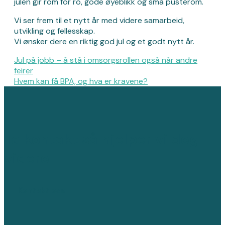
julen gir rom for ro, gode øyeblikk og små pusterom.
Vi ser frem til et nytt år med videre samarbeid,
utvikling og fellesskap.
Vi ønsker dere en riktig god jul og et godt nytt år.
Jul på jobb – å stå i omsorgsrollen også når andre
feirer
Hvem kan få BPA, og hva er kravene?
Ta kontakt så hjelper vi deg
videre.
Kontakt oss