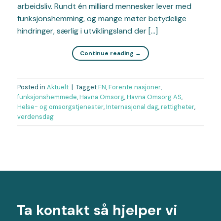
arbeidsliv. Rundt én milliard mennesker lever med
funksjonshemming, og mange møter betydelige
hindringer, særlig i utviklingsland der […]
Continue reading
→
Posted in
Aktuelt
|
Tagget
FN
,
Forente nasjoner
,
funksjonshemmede
,
Havna Omsorg
,
Havna Omsorg AS
,
Helse- og omsorgstjenester
,
Internasjonal dag
,
rettigheter
,
verdensdag
Ta kontakt så hjelper vi