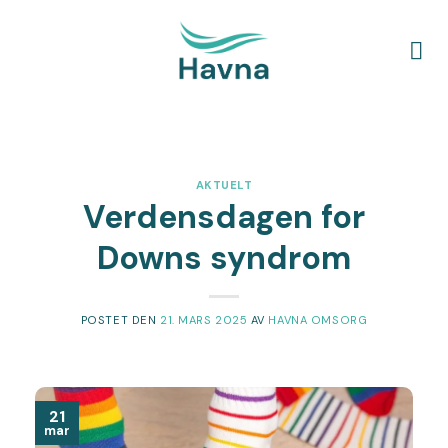
Skip
to
content
AKTUELT
Verdensdagen for
Downs syndrom
POSTET DEN
21. MARS 2025
AV
HAVNA OMSORG
21
mar