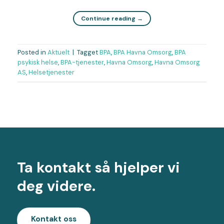
Continue reading
→
Posted in
Aktuelt
|
Tagget
BPA
,
BPA Havna Omsorg
,
BPA
psykisk helse
,
BPA-tjenester
,
Havna Omsorg
,
Havna Omsorg
AS
,
Helsetjenester
Ta kontakt så hjelper vi
deg videre.
Kontakt oss