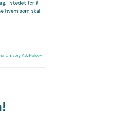
g. I stedet for å
mme hvem som skal
na Omsorg AS
,
Helse-
!