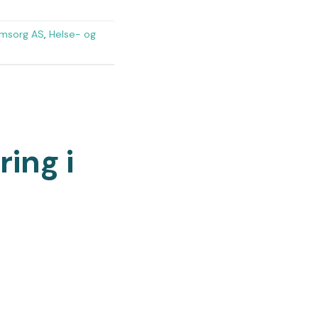
msorg AS
,
Helse- og
ring i