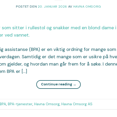
POSTET DEN
20. JANUAR 2026
AV
HAVNA OMSORG
ig assistanse (BPA) er en viktig ordning for mange som
 hverdagen. Samtidig er det mange som er usikre på hv
som gjelder, og hvordan man går frem for å søke. I denne
em BPA er […]
Continue reading
→
BPA
,
BPA-tjenester
,
Havna Omsorg
,
Havna Omsorg AS