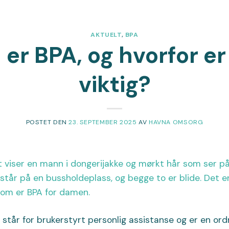
AKTUELT
,
BPA
 er BPA, og hvorfor er
viktig?
POSTET DEN
23. SEPTEMBER 2025
AV
HAVNA OMSORG
står for brukerstyrt personlig assistanse og er en ord