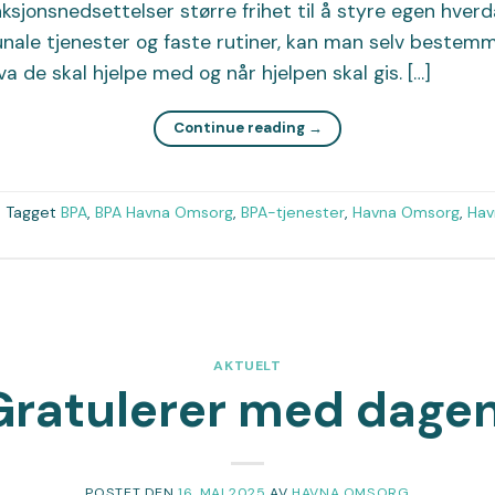
jonsnedsettelser større frihet til å styre egen hverda
nale tjenester og faste rutiner, kan man selv beste
a de skal hjelpe med og når hjelpen skal gis. […]
Continue reading
→
|
Tagget
BPA
,
BPA Havna Omsorg
,
BPA-tjenester
,
Havna Omsorg
,
Hav
AKTUELT
Gratulerer med dagen
POSTET DEN
16. MAI 2025
AV
HAVNA OMSORG