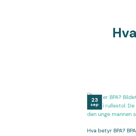
Hva
23
sep
Hva betyr BPA? BPA 