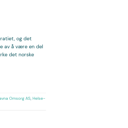
ratiet, og det
te av å være en del
tyrke det norske
avna Omsorg AS
,
Helse-