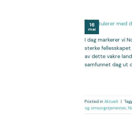
16
mai
I dag markerer vi N
sterke fellesskapet
av dette vakre lande
samfunnet dag ut o
Posted in
Aktuelt
|
Tag
og omsorgstjenester
,
N