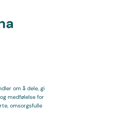
vna
ndler om å dele, gi
g og medfølelse for
rte, omsorgsfulle