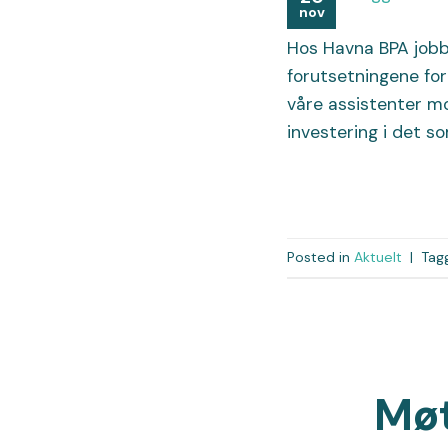
nov
Hos Havna BPA jobbe
forutsetningene for 
våre assistenter mo
investering i det s
Posted in
Aktuelt
|
Tag
Møt