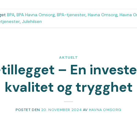
get
BPA
,
BPA Havna Omsorg
,
BPA-tjenester
,
Havna Omsorg
,
Havna O
etjenester
,
Julehilsen
AKTUELT
illegget – En investe
kvalitet og trygghet
POSTET DEN
20. NOVEMBER 2024
AV
HAVNA OMSORG