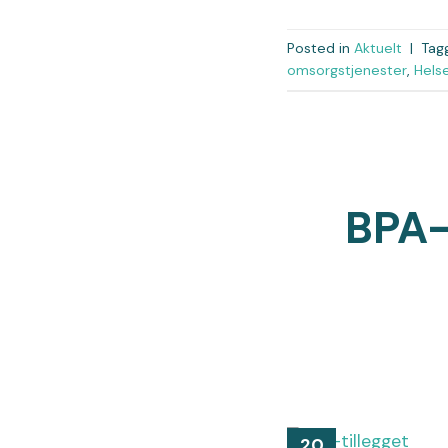
Posted in
Aktuelt
|
Tag
omsorgstjenester
,
Hels
BPA-t
20