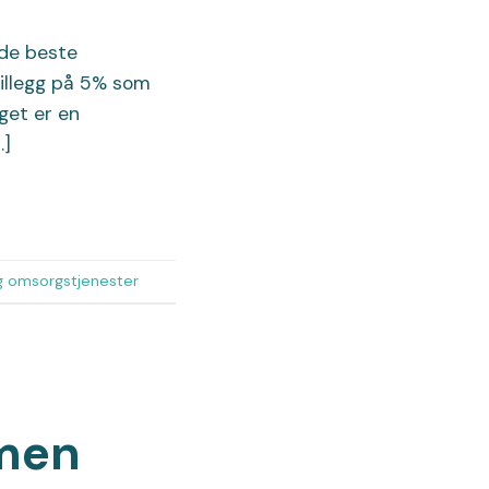
 de beste
stillegg på 5% som
get er en
…]
g omsorgstjenester
mmen