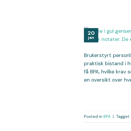
20
jan
Brukerstyrt personl
praktisk bistand i
få BPA, hvilke krav 
en oversikt over hv
Posted in
BPA
|
Tagget