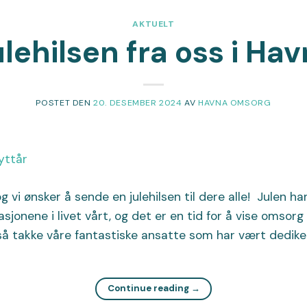
AKTUELT
lehilsen fra oss i Ha
POSTET DEN
20. DESEMBER 2024
AV
HAVNA OMSORG
og vi ønsker å sende en julehilsen til dere alle! Julen ha
asjonene i livet vårt, og det er en tid for å vise omsor
gså takke våre fantastiske ansatte som har vært dedike
Continue reading
→