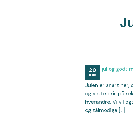
Ju
20
des
Julen er snart her, 
og sette pris på rel
hverandre. Vi vil o
og tålmodige […]