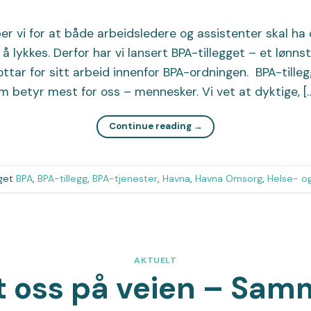
r vi for at både arbeidsledere og assistenter skal ha
å lykkes. Derfor har vi lansert BPA-tillegget – et lønn
ttar for sitt arbeid innenfor BPA-ordningen. BPA-tilleg
om betyr mest for oss – mennesker. Vi vet at dyktige, [
Continue reading
→
get
BPA
,
BPA-tillegg
,
BPA-tjenester
,
Havna
,
Havna Omsorg
,
Helse- o
AKTUELT
 oss på veien – Sa