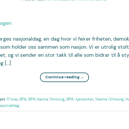
orges nasjonaldag, en dag hvor vi feirer friheten, demok
 som holder oss sammen som nasjon. Vi er utrolig stol
t, og vi sender en stor takk til alle som bidrar til å s
g […]
Continue reading
→
get
17.mai
,
BPA
,
BPA Havna Omsorg
,
BPA-tjenester
,
Havna Omsorg
,
H
asjonaldag