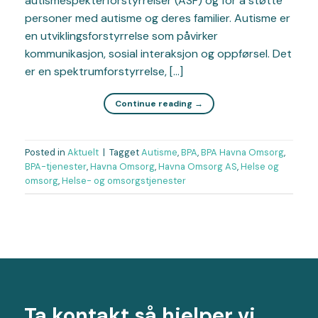
autismespekterforstyrrelser (ASF) og for å støtte
personer med autisme og deres familier. Autisme er
en utviklingsforstyrrelse som påvirker
kommunikasjon, sosial interaksjon og oppførsel. Det
er en spektrumforstyrrelse, […]
Continue reading
→
Posted in
Aktuelt
|
Tagget
Autisme
,
BPA
,
BPA Havna Omsorg
,
BPA-tjenester
,
Havna Omsorg
,
Havna Omsorg AS
,
Helse og
omsorg
,
Helse- og omsorgstjenester
Ta kontakt så hjelper vi