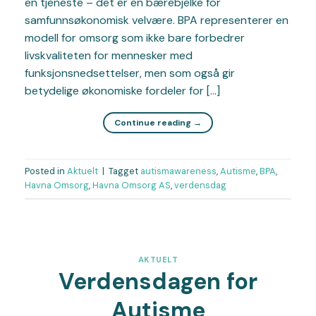
en tjeneste – det er en bærebjelke for
samfunnsøkonomisk velvære. BPA representerer en
modell for omsorg som ikke bare forbedrer
livskvaliteten for mennesker med
funksjonsnedsettelser, men som også gir
betydelige økonomiske fordeler for […]
Continue reading
→
Posted in
Aktuelt
|
Tagget
autismawareness
,
Autisme
,
BPA
,
Havna Omsorg
,
Havna Omsorg AS
,
verdensdag
AKTUELT
Verdensdagen for
Autisme