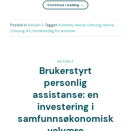
Continue reading
→
Posted in
Aktuelt
|
Tagget
Autisme
,
Havna Omsorg
,
Havna
Omsorg AS
,
Verdensdag for autisme
AKTUELT
Brukerstyrt
personlig
assistanse: en
investering i
samfunnsøkonomisk
velvære