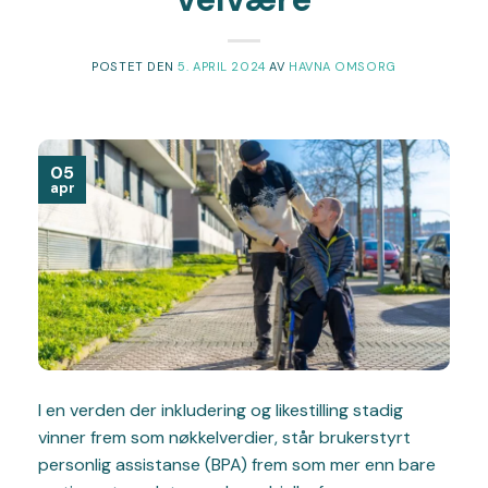
POSTET DEN
5. APRIL 2024
AV
HAVNA OMSORG
05
apr
I en verden der inkludering og likestilling stadig
vinner frem som nøkkelverdier, står brukerstyrt
personlig assistanse (BPA) frem som mer enn bare