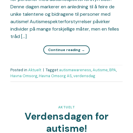
Denne dagen markerer en anledning til å feire de
unike talentene og bidragene til personer med
autisme! Autismespekterforstyrrelser påvirker
individer på mange forskjellige måter, men en felles
tråd […]
Continue reading
→
Posted in
Aktuelt
|
Tagget
autismawareness
,
Autisme
,
BPA
,
Havna Omsorg
,
Havna Omsorg AS
,
verdensdag
AKTUELT
Verdensdagen for
autisme!