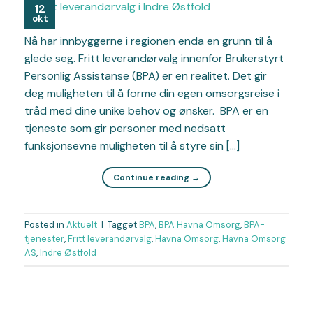
12
okt
Nå har innbyggerne i regionen enda en grunn til å
glede seg. Fritt leverandørvalg innenfor Brukerstyrt
Personlig Assistanse (BPA) er en realitet. Det gir
deg muligheten til å forme din egen omsorgsreise i
tråd med dine unike behov og ønsker. BPA er en
tjeneste som gir personer med nedsatt
funksjonsevne muligheten til å styre sin […]
Continue reading
→
Posted in
Aktuelt
|
Tagget
BPA
,
BPA Havna Omsorg
,
BPA-
tjenester
,
Fritt leverandørvalg
,
Havna Omsorg
,
Havna Omsorg
AS
,
Indre Østfold